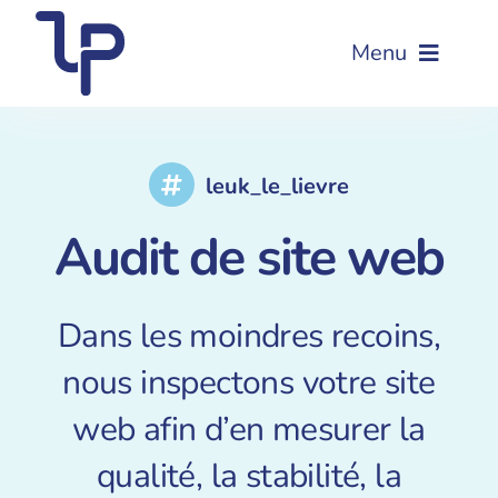
Passer
au
Menu
contenu
Accueil
leuk_le_lievre
Audit de site web
Audit de site web
Nettoyage de site web
Dans les moindres recoins,
Maintenance de site web
nous inspectons votre site
web afin d’en mesurer la
Formation WordPress
qualité, la stabilité, la