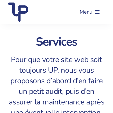
Passer
au
Menu
contenu
Accueil
Services
Audit de site web
Pour que votre site web soit
Nettoyage de site web
toujours UP, nous vous
proposons d’abord d’en faire
Maintenance de site web
un petit
audit
, puis d’en
Formation WordPress
assurer la
maintenance
après
une éventuelle
intervention
.